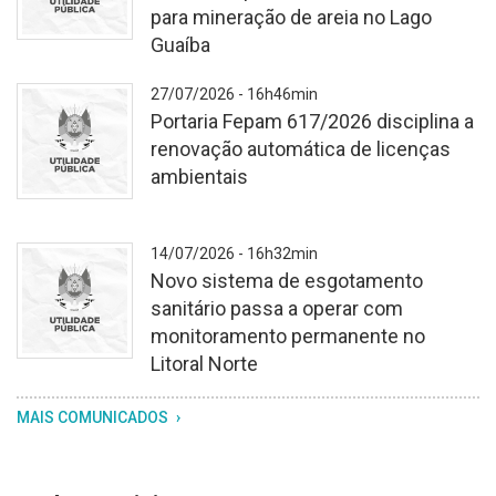
para mineração de areia no Lago
Guaíba
Fundo
27/07/2026 - 16h46min
branco
Portaria Fepam 617/2026 disciplina a
texturizado.
renovação automática de licenças
No
ambientais
centro,
o
brasão
Fundo
14/07/2026 - 16h32min
do
branco
Novo sistema de esgotamento
Rio
texturizado.
sanitário passa a operar com
Grande
No
monitoramento permanente no
do
centro,
Litoral Norte
Sul,
o
com
brasão
Fundo
MAIS COMUNICADOS
os
do
branco
dizeres
Rio
texturizado.
"utilidade
Grande
No