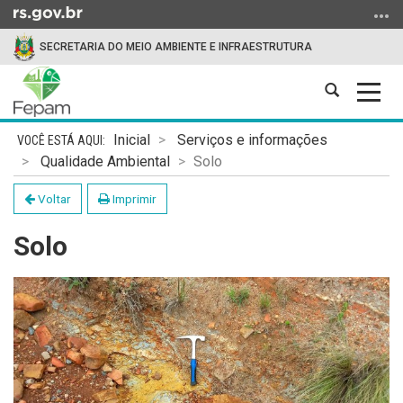
Ir
para
SECRETARIA DO MEIO AMBIENTE E INFRAESTRUTURA
o
conteúdo
Abrir
Alter
Ir
a
a
para
Início
busca
nave
o
Inicial
Serviços e informações
do
menu
Qualidade Ambiental
Solo
conteúdo
Ir
Voltar
Imprimir
para
a
Solo
busca