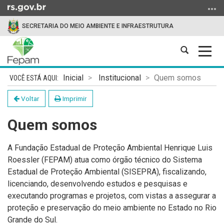
Ir
para
SECRETARIA DO MEIO AMBIENTE E INFRAESTRUTURA
o
conteúdo
Abrir
Alter
Ir
a
a
para
Início
busca
nave
o
Inicial
Institucional
Quem somos
do
menu
conteúdo
Voltar
Imprimir
Ir
para
Quem somos
a
busca
A Fundação Estadual de Proteção Ambiental Henrique Luis
Roessler (FEPAM) atua como órgão técnico do Sistema
Estadual de Proteção Ambiental (SISEPRA), fiscalizando,
licenciando, desenvolvendo estudos e pesquisas e
executando programas e projetos, com vistas a assegurar a
proteção e preservação do meio ambiente no Estado no Rio
Grande do Sul.