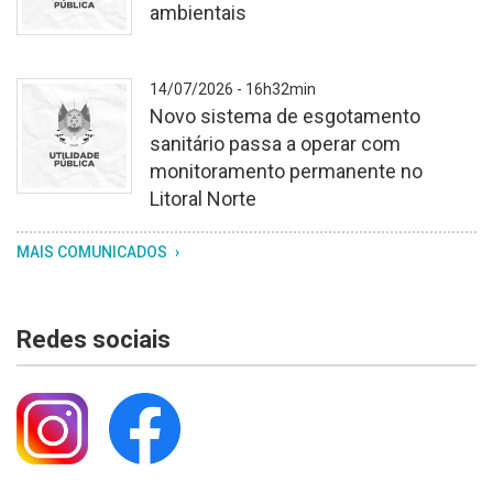
ambientais
centro,
o
brasão
Fundo
14/07/2026 - 16h32min
do
branco
Novo sistema de esgotamento
Rio
texturizado.
sanitário passa a operar com
Grande
No
monitoramento permanente no
do
centro,
Litoral Norte
Sul,
o
com
brasão
Fundo
MAIS COMUNICADOS
os
do
branco
dizeres
Rio
texturizado.
"utilidade
Grande
No
Redes sociais
pública"
do
centro,
logo
Sul,
o
abaixo
com
brasão
os
do
dizeres
Rio
"utilidade
Grande