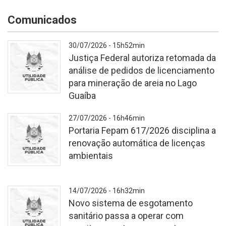
Comunicados
30/07/2026 - 15h52min
Justiça Federal autoriza retomada da
análise de pedidos de licenciamento
para mineração de areia no Lago
Guaíba
Fundo
27/07/2026 - 16h46min
branco
Portaria Fepam 617/2026 disciplina a
texturizado.
renovação automática de licenças
No
ambientais
centro,
o
brasão
Fundo
14/07/2026 - 16h32min
do
branco
Novo sistema de esgotamento
Rio
texturizado.
sanitário passa a operar com
Grande
No