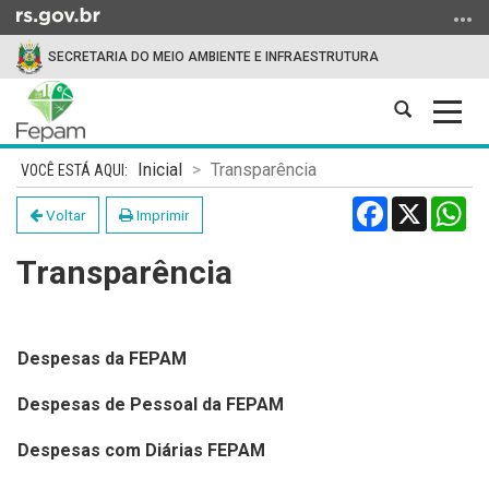
Ir
para
SECRETARIA DO MEIO AMBIENTE E INFRAESTRUTURA
o
conteúdo
Abrir
Alter
Ir
a
a
para
Início
busca
nave
o
Inicial
Transparência
do
menu
Facebook
X
Wh
conteúdo
Voltar
Imprimir
Ir
para
Transparência
a
busca
Despesas da FEPAM
Despesas de Pessoal da FEPAM
Despesas com Diárias FEPAM