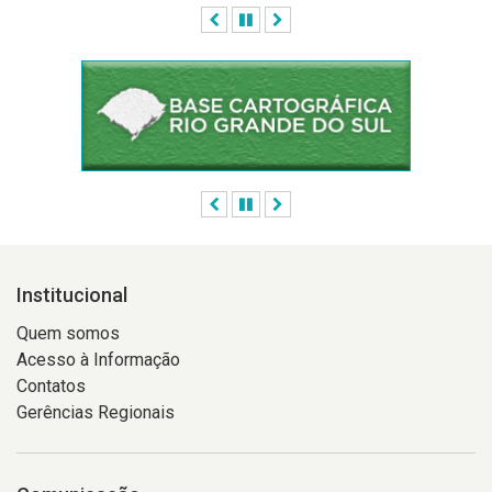
Anterior
Pausar
Próximo
logo
abaixo
Anterior
Pausar
Próximo
Institucional
Quem somos
Acesso à Informação
Contatos
Gerências Regionais