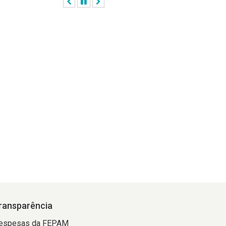
Anterior
Pausar
Próximo
ransparência
espesas da FEPAM