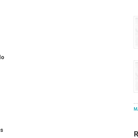
F
b
te
N
ce
o
b
do
F
d
b
R
te
G
N
d
ce
Su
o
c
b
F
o
M
d
b
d
R
te
"u
G
N
pú
os
R
d
ce
l