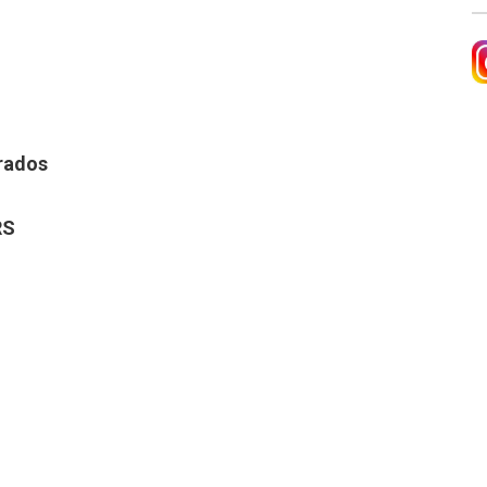
Su
o
a
c
b
o
d
d
R
"u
G
pú
d
rados
l
Su
a
c
o
RS
d
"u
pú
l
a