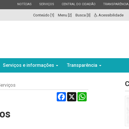
ESTADO
ESTADO
ESTADO
ESTADO
NOTÍCIAS
SERVIÇOS
CENTRAL DO CIDADÃO
TRANSPARÊNCIA
Conteúdo [1]
Menu [2]
Busca [3]
Acessibilidade
Serviços e informações
Transparência
C
Serviços
Facebook
X
WhatsApp
ços